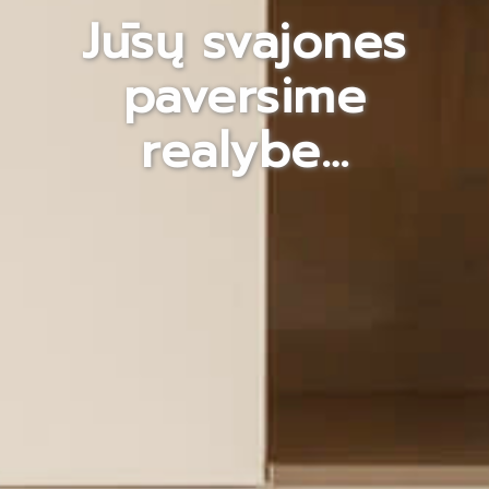
Jūsų svajones
paversime
realybe…